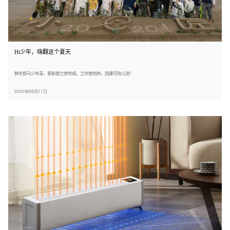
Hi少年，嗨翻这个夏天
鲜衣怒马少年英，誓斩楼兰梦终成。工作使劲拼，团建可劲儿造！
2020年08月11日