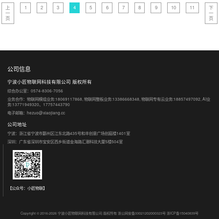
上
1
2
3
4
5
6
7
8
9
10
11
下
一
一
页
页
公司信息
宁波小匠物联网科技有限公司 版权所有
综合办公室：0574-8306-7056
业务合作：物联网模组业务:18069117868, 物联网整板业务:13386668348, 物联网专有云业务:18857497092, AI业
务:13771949320、17757443790
电子邮箱：hezuo@xiaojiang.cc
公司地址
宁波：浙江省宁波市鄞州区江东北路435号和丰创意广场创庭楼1401室
深圳：广东省深圳市宝安区西乡街道金海路汇潮科技大厦5楼504室
【公众号：小匠物联】
Copyright © 2016-2026 宁波小匠物联网科技有限公司 版权所有
浙公网安备33021202000323号
浙ICP备15040839号