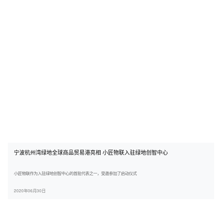
宁波杭州湾绿地全球商品贸易港亮相 小匠物联入驻绿地创智中心
小匠物联作为入驻绿地创智中心的首批代表之一，受邀参加了启动仪式
2020年06月30日