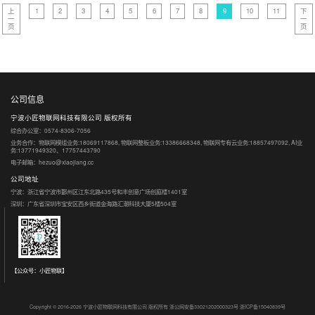
上
1
2
3
4
5
6
7
8
9
10
11
下
一
一
页
页
公司信息
宁波小匠物联网科技有限公司 版权所有
综合办公室：0574-8306-7056
业务合作：物联网模组业务:18069117868, 物联网整板业务:13386668348, 物联网专有云业务:18857497092, AI业
务:13771949320、17757443790
电子邮箱：hezuo@xiaojiang.cc
公司地址
宁波：浙江省宁波市鄞州区江东北路435号和丰创意广场创庭楼1401室
深圳：广东省深圳市宝安区西乡街道金海路汇潮科技大厦5楼504室
【公众号：小匠物联】
Copyright © 2016-2026 宁波小匠物联网科技有限公司 版权所有
浙公网安备33021202000323号
浙ICP备15040839号