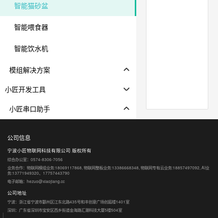
智能猫砂盆
智能喂食器
智能饮水机
模组解决方案
小匠开发工具
小匠串口助手
公司信息
宁波小匠物联网科技有限公司 版权所有
综合办公室：0574-8306-7056
业务合作：物联网模组业务:18069117868, 物联网整板业务:13386668348, 物联网专有云业务:18857497092, AI业
务:13771949320、17757443790
电子邮箱：hezuo@xiaojiang.cc
公司地址
宁波：浙江省宁波市鄞州区江东北路435号和丰创意广场创庭楼1401室
深圳：广东省深圳市宝安区西乡街道金海路汇潮科技大厦5楼504室